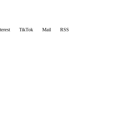
terest
TikTok
Mail
RSS