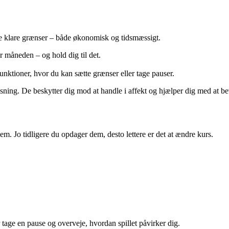
ætte klare grænser – både økonomisk og tidsmæssigt.
r måneden – og hold dig til det.
nktioner, hvor du kan sætte grænser eller tage pauser.
sning. De beskytter dig mod at handle i affekt og hjælper dig med at be
lem. Jo tidligere du opdager dem, desto lettere er det at ændre kurs.
r tage en pause og overveje, hvordan spillet påvirker dig.