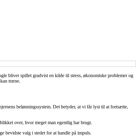
le bliver spillet gradvist en kilde til stress, økonomiske problemer og
 kan træne.
rnens belønningssystem. Det betyder, at vi får lyst til at fortsætte,
verblikket over, hvor meget man egentlig har brugt.
ge bevidste valg i stedet for at handle på impuls.