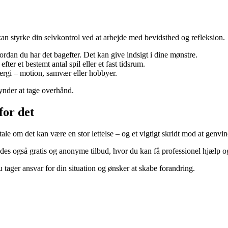
an styrke din selvkontrol ved at arbejde med bevidsthed og refleksion.
ordan du har det bagefter. Det kan give indsigt i dine mønstre.
fter et bestemt antal spil eller et fast tidsrum.
nergi – motion, samvær eller hobbyer.
gynder at tage overhånd.
for det
ale om det kan være en stor lettelse – og et vigtigt skridt mod at genvin
ndes også gratis og anonyme tilbud, hvor du kan få professionel hjælp o
u tager ansvar for din situation og ønsker at skabe forandring.