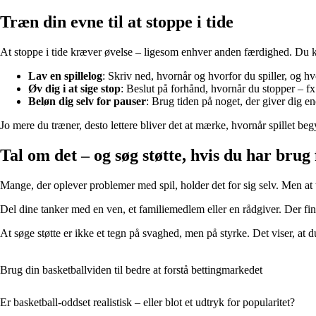
Træn din evne til at stoppe i tide
At stoppe i tide kræver øvelse – ligesom enhver anden færdighed. Du k
Lav en spillelog
: Skriv ned, hvornår og hvorfor du spiller, og hv
Øv dig i at sige stop
: Beslut på forhånd, hvornår du stopper – fx e
Beløn dig selv for pauser
: Brug tiden på noget, der giver dig e
Jo mere du træner, desto lettere bliver det at mærke, hvornår spillet be
Tal om det – og søg støtte, hvis du har brug 
Mange, der oplever problemer med spil, holder det for sig selv. Men at t
Del dine tanker med en ven, et familiemedlem eller en rådgiver. Der fi
At søge støtte er ikke et tegn på svaghed, men på styrke. Det viser, at d
Brug din basketballviden til bedre at forstå bettingmarkedet
Er basketball-oddset realistisk – eller blot et udtryk for popularitet?