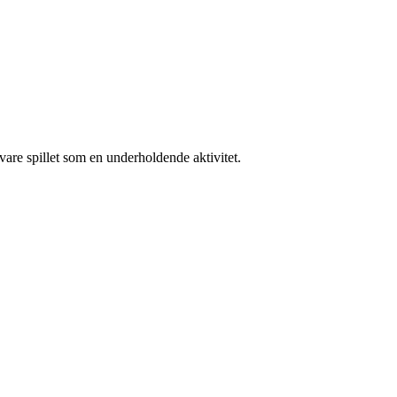
vare spillet som en underholdende aktivitet.