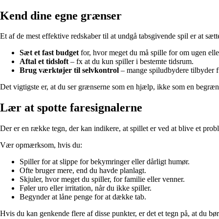
Kend dine egne grænser
Et af de mest effektive redskaber til at undgå tabsgivende spil er at s
Sæt et fast budget
for, hvor meget du må spille for om ugen elle
Aftal et tidsloft
– fx at du kun spiller i bestemte tidsrum.
Brug værktøjer til selvkontrol
– mange spiludbydere tilbyder fu
Det vigtigste er, at du ser grænserne som en hjælp, ikke som en begræn
Lær at spotte faresignalerne
Der er en række tegn, der kan indikere, at spillet er ved at blive et prob
Vær opmærksom, hvis du:
Spiller for at slippe for bekymringer eller dårligt humør.
Ofte bruger mere, end du havde planlagt.
Skjuler, hvor meget du spiller, for familie eller venner.
Føler uro eller irritation, når du ikke spiller.
Begynder at låne penge for at dække tab.
Hvis du kan genkende flere af disse punkter, er det et tegn på, at du bø