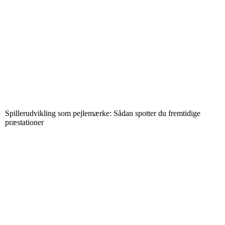
Spillerudvikling som pejlemærke: Sådan spotter du fremtidige
præstationer