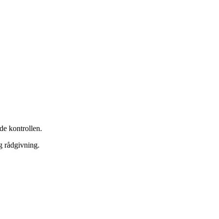
de kontrollen.
g rådgivning.