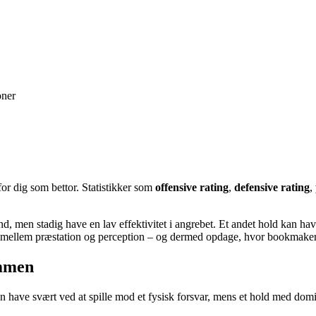
oner
for dig som bettor. Statistikker som
offensive rating
,
defensive rating
,
en stadig have en lav effektivitet i angrebet. Et andet hold kan have
r mellem præstation og perception – og dermed opdage, hvor bookmakerne
ammen
n have svært ved at spille mod et fysisk forsvar, mens et hold med dom