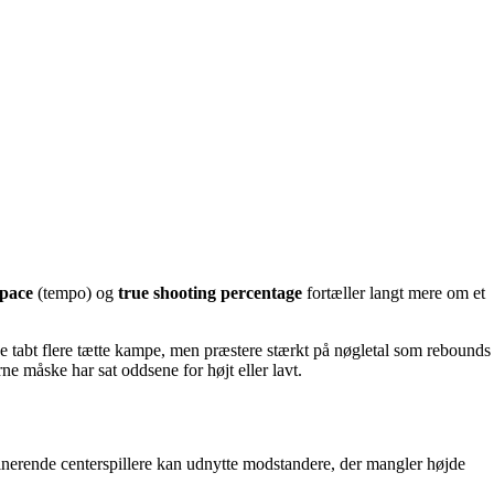
pace
(tempo) og
true shooting percentage
fortæller langt mere om et
 tabt flere tætte kampe, men præstere stærkt på nøgletal som rebounds
 måske har sat oddsene for højt eller lavt.
inerende centerspillere kan udnytte modstandere, der mangler højde