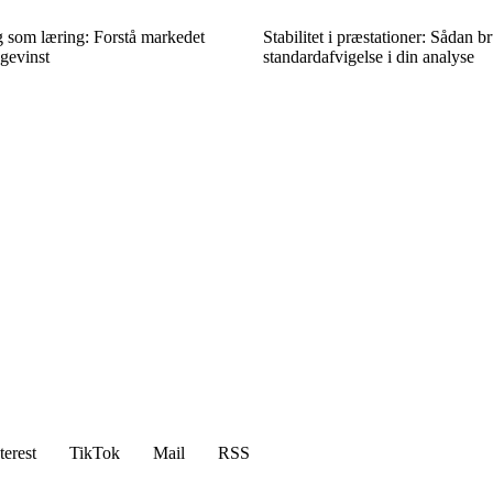
g som læring: Forstå markedet
Stabilitet i præstationer: Sådan b
 gevinst
standardafvigelse i din analyse
terest
TikTok
Mail
RSS