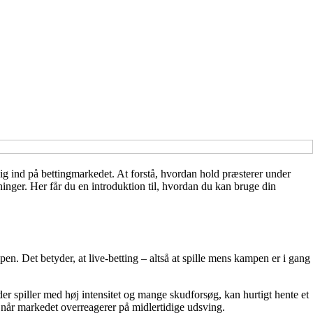
dig ind på bettingmarkedet. At forstå, hvordan hold præsterer under
inger. Her får du en introduktion til, hvordan du kan bruge din
. Det betyder, at live-betting – altså at spille mens kampen er i gang
 der spiller med høj intensitet og mange skudforsøg, kan hurtigt hente et
, når markedet overreagerer på midlertidige udsving.