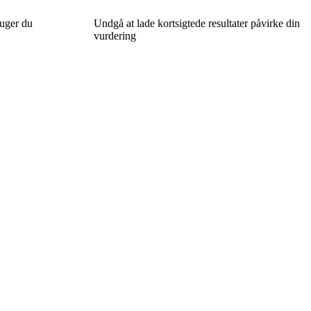
ruger du
Undgå at lade kortsigtede resultater påvirke din
vurdering