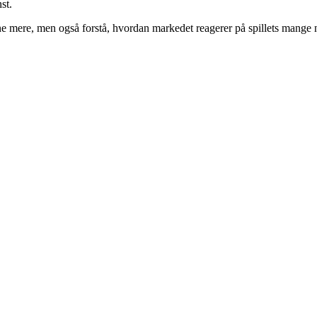
st.
e mere, men også forstå, hvordan markedet reagerer på spillets mange 