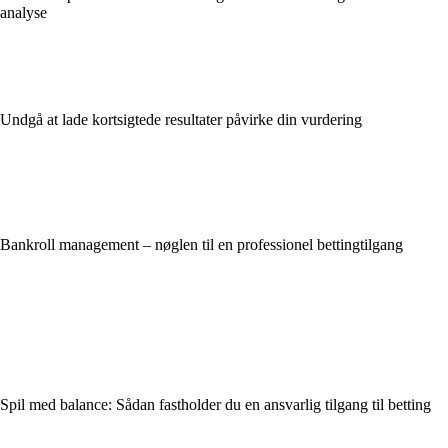
analyse
Undgå at lade kortsigtede resultater påvirke din vurdering
Bankroll management – nøglen til en professionel bettingtilgang
Spil med balance: Sådan fastholder du en ansvarlig tilgang til betting