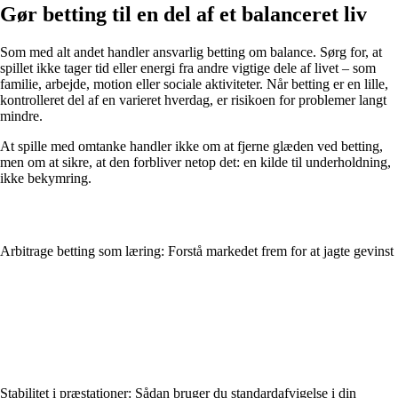
Gør betting til en del af et balanceret liv
Som med alt andet handler ansvarlig betting om balance. Sørg for, at
spillet ikke tager tid eller energi fra andre vigtige dele af livet – som
familie, arbejde, motion eller sociale aktiviteter. Når betting er en lille,
kontrolleret del af en varieret hverdag, er risikoen for problemer langt
mindre.
At spille med omtanke handler ikke om at fjerne glæden ved betting,
men om at sikre, at den forbliver netop det: en kilde til underholdning,
ikke bekymring.
Arbitrage betting som læring: Forstå markedet frem for at jagte gevinst
Stabilitet i præstationer: Sådan bruger du standardafvigelse i din