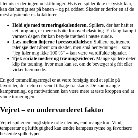
I tennis er der ingen udskiftninger. Hvis en spiller ikke er fysisk klar,
kan det hurtigt ses på banen – og på oddset. Skader er derfor en af de
mest afgørende risikofaktorer.
Hold øje med turneringskalenderen.
Spillere, der har haft et
tæt program, er mere udsatte for overbelastning. En lang kamp i
varmen dagen før kan betyde træthed i næste runde.
Læs mellem linjerne i presseudtalelser.
Spillere og trænere
taler sjældent åbent om skader, men små hentydninger – som
“jeg føler mig ikke 100 %” – kan være værdifulde signaler.
Tjek sociale medier og træningsvideoer.
Mange spillere deler
klip fra træning, hvor man kan se, om de bevæger sig frit eller
virker hæmmede.
En god tommelfingerregel er at være forsigtig med at spille på
favoritter, der netop er vendt tilbage fra skade. De kan mangle
kamptræning, og motivationen kan være mere at teste kroppen end at
vinde turneringen.
Vejret – en undervurderet faktor
Vejret spiller en langt større rolle i tennis, end mange tror. Vind,
temperatur og luftfugtighed kan ændre kampens rytme og favorisere
bestemte spillertyper.