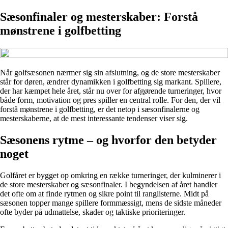
Sæsonfinaler og mesterskaber: Forstå
mønstrene i golfbetting
Når golfsæsonen nærmer sig sin afslutning, og de store mesterskaber
står for døren, ændrer dynamikken i golfbetting sig markant. Spillere,
der har kæmpet hele året, står nu over for afgørende turneringer, hvor
både form, motivation og pres spiller en central rolle. For den, der vil
forstå mønstrene i golfbetting, er det netop i sæsonfinalerne og
mesterskaberne, at de mest interessante tendenser viser sig.
Sæsonens rytme – og hvorfor den betyder
noget
Golfåret er bygget op omkring en række turneringer, der kulminerer i
de store mesterskaber og sæsonfinaler. I begyndelsen af året handler
det ofte om at finde rytmen og sikre point til ranglisterne. Midt på
sæsonen topper mange spillere formmæssigt, mens de sidste måneder
ofte byder på udmattelse, skader og taktiske prioriteringer.