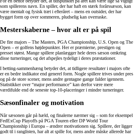
For en bettor betyder det, at tidspunktet på året kan være lige så vigtigt
som spillerens navn. En spiller, der har haft en stærk forårssæson, kan
være mentalt og fysisk træt i efteråret – mens en outsider, der har
bygget form op over sommeren, pludselig kan overraske.
Mesterskaberne – hvor alt er på spil
De fire majors – The Masters, PGA Championship, U.S. Open og The
Open – er golfens højdepunkter. Her er præmierne, prestigen og
presset størst. Mange spillere planlægger hele deres sæson omkring
disse turneringer, og det afspejles tydeligt i deres præstationer.
I betting-sammenhæng betyder det, at tidligere resultater i majors ofte
er en bedre indikator end generel form. Nogle spillere trives under pres
og på de store scener, mens andre gentagne gange falder igennem.
Statistikker over “major performance” kan derfor være mere
værdifulde end de seneste top-10-placeringer i mindre turneringer.
Sæsonfinaler og motivation
Når sæsonen går på hæld, og finalerne nærmer sig – som for eksempel
FedExCup Playoffs på PGA Touren eller DP World Tour
Championship i Europa – ændrer motivationen sig. Spillere, der ligger
godt til i ranglisten, har alt at spille for, mens andre måske allerede har