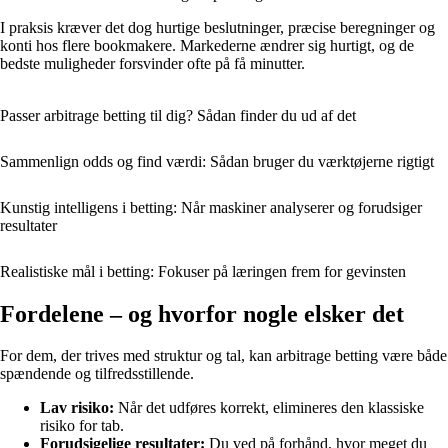
I praksis kræver det dog hurtige beslutninger, præcise beregninger og
konti hos flere bookmakere. Markederne ændrer sig hurtigt, og de
bedste muligheder forsvinder ofte på få minutter.
Passer arbitrage betting til dig? Sådan finder du ud af det
Sammenlign odds og find værdi: Sådan bruger du værktøjerne rigtigt
Kunstig intelligens i betting: Når maskiner analyserer og forudsiger
resultater
Realistiske mål i betting: Fokuser på læringen frem for gevinsten
Fordelene – og hvorfor nogle elsker det
For dem, der trives med struktur og tal, kan arbitrage betting være både
spændende og tilfredsstillende.
Lav risiko:
Når det udføres korrekt, elimineres den klassiske
risiko for tab.
Forudsigelige resultater:
Du ved på forhånd, hvor meget du