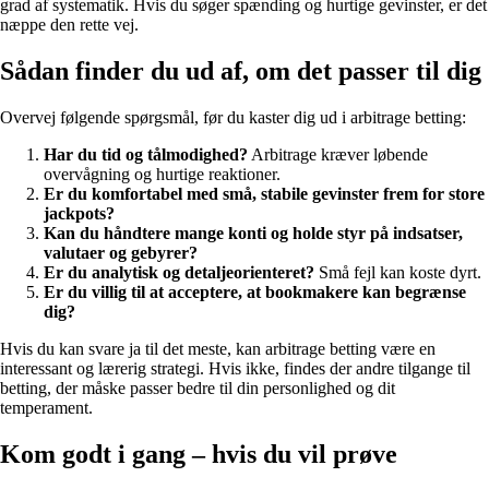
grad af systematik. Hvis du søger spænding og hurtige gevinster, er det
næppe den rette vej.
Sådan finder du ud af, om det passer til dig
Overvej følgende spørgsmål, før du kaster dig ud i arbitrage betting:
Har du tid og tålmodighed?
Arbitrage kræver løbende
overvågning og hurtige reaktioner.
Er du komfortabel med små, stabile gevinster frem for store
jackpots?
Kan du håndtere mange konti og holde styr på indsatser,
valutaer og gebyrer?
Er du analytisk og detaljeorienteret?
Små fejl kan koste dyrt.
Er du villig til at acceptere, at bookmakere kan begrænse
dig?
Hvis du kan svare ja til det meste, kan arbitrage betting være en
interessant og lærerig strategi. Hvis ikke, findes der andre tilgange til
betting, der måske passer bedre til din personlighed og dit
temperament.
Kom godt i gang – hvis du vil prøve