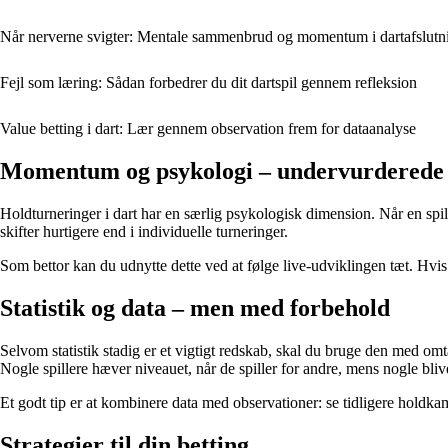
Når nerverne svigter: Mentale sammenbrud og momentum i dartafslutn
Fejl som læring: Sådan forbedrer du dit dartspil gennem refleksion
Value betting i dart: Lær gennem observation frem for dataanalyse
Momentum og psykologi – undervurderede 
Holdturneringer i dart har en særlig psykologisk dimension. Når en spil
skifter hurtigere end i individuelle turneringer.
Som bettor kan du udnytte dette ved at følge live-udviklingen tæt. Hvis 
Statistik og data – men med forbehold
Selvom statistik stadig er et vigtigt redskab, skal du bruge den med omta
Nogle spillere hæver niveauet, når de spiller for andre, mens nogle bliv
Et godt tip er at kombinere data med observationer: se tidligere holdkam
Strategier til din betting