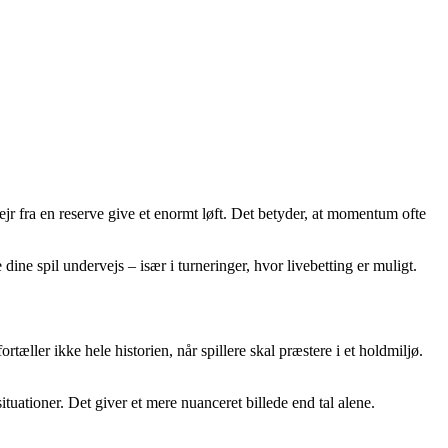
jr fra en reserve give et enormt løft. Det betyder, at momentum ofte
ine spil undervejs – især i turneringer, hvor livebetting er muligt.
æller ikke hele historien, når spillere skal præstere i et holdmiljø.
ituationer. Det giver et mere nuanceret billede end tal alene.