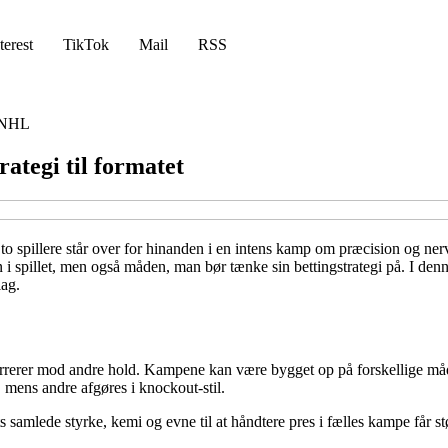
terest
TikTok
Mail
RSS
NHL
rategi til formatet
r to spillere står over for hinanden i en intens kamp om præcision og ne
 spillet, men også måden, man bør tænke sin bettingstrategi på. I denne
lag.
onkurrerer mod andre hold. Kampene kan være bygget op på forskellige må
, mens andre afgøres i knockout-stil.
ts samlede styrke, kemi og evne til at håndtere pres i fælles kampe får st