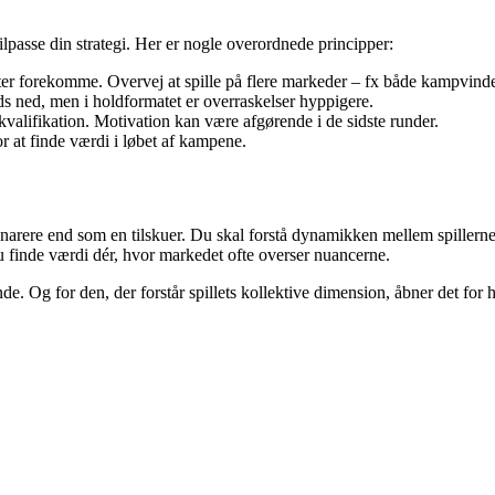
ilpasse din strategi. Her er nogle overordnede principper:
ter forekomme. Overvej at spille på flere markeder – fx både kampvinder
 ned, men i holdformatet er overraskelser hyppigere.
kvalifikation. Motivation kan være afgørende i de sidste runder.
at finde værdi i løbet af kampene.
snarere end som en tilskuer. Du skal forstå dynamikken mellem spillerne
u finde værdi dér, hvor markedet ofte overser nuancerne.
 Og for den, der forstår spillets kollektive dimension, åbner det for h