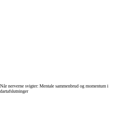
Når nerverne svigter: Mentale sammenbrud og momentum i
dartafslutninger