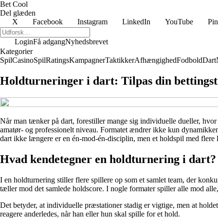
Bet Cool
Del glæden
X
Facebook
Instagram
LinkedIn
YouTube
Pin
Login
Få adgang
Nyhedsbrevet
Kategorier
Spil
Casino
Spil
Ratings
Kampagner
Taktikker
Afhængighed
Fodbold
Dart
Holdturneringer i dart: Tilpas din bettingst
Når man tænker på dart, forestiller mange sig individuelle dueller, hvo
amatør- og professionelt niveau. Formatet ændrer ikke kun dynamikken i
dart ikke længere er en én-mod-én-disciplin, men et holdspil med flere 
Hvad kendetegner en holdturnering i dart?
I en holdturnering stiller flere spillere op som et samlet team, der k
tæller mod det samlede holdscore. I nogle formater spiller alle mod alle
Det betyder, at individuelle præstationer stadig er vigtige, men at holde
reagere anderledes, når han eller hun skal spille for et hold.