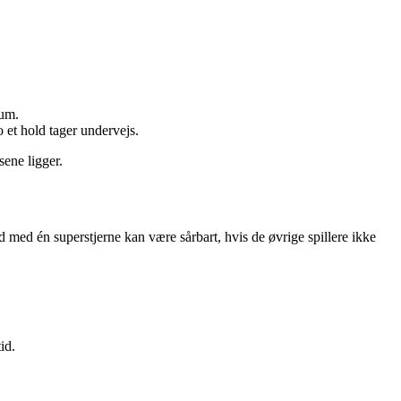
tum.
 et hold tager undervejs.
sene ligger.
ld med én superstjerne kan være sårbart, hvis de øvrige spillere ikke
id.