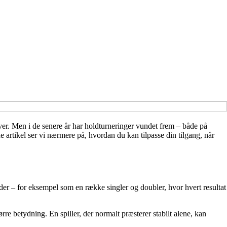
rver. Men i de senere år har holdturneringer vundet frem – både på
 artikel ser vi nærmere på, hvordan du kan tilpasse din tilgang, når
der – for eksempel som en række singler og doubler, hvor hvert resultat
ørre betydning. En spiller, der normalt præsterer stabilt alene, kan