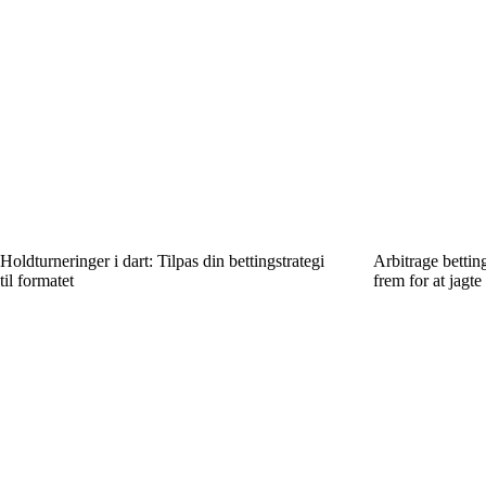
Holdturneringer i dart: Tilpas din bettingstrategi
Arbitrage bettin
til formatet
frem for at jagte