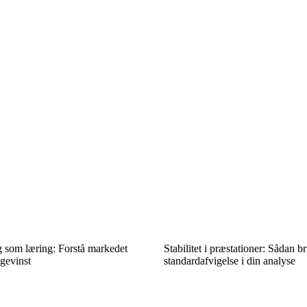
g som læring: Forstå markedet
Stabilitet i præstationer: Sådan b
 gevinst
standardafvigelse i din analyse