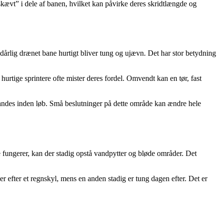
skævt” i dele af banen, hvilket kan påvirke deres skridtlængde og
årlig drænet bane hurtigt bliver tung og ujævn. Det har stor betydning
urtige sprintere ofte mister deres fordel. Omvendt kan en tør, fast
 vandes inden løb. Små beslutninger på dette område kan ændre hele
ungerer, kan der stadig opstå vandpytter og bløde områder. Det
r efter et regnskyl, mens en anden stadig er tung dagen efter. Det er