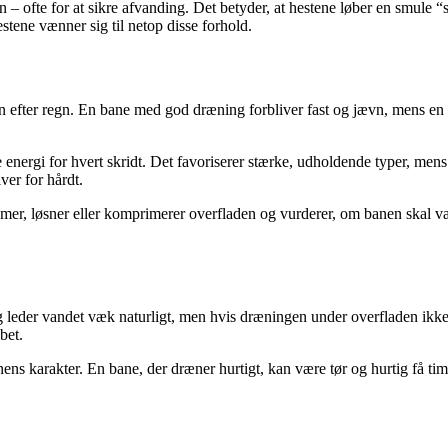
 – ofte for at sikre afvanding. Det betyder, at hestene løber en smule “
stene vænner sig til netop disse forhold.
 efter regn. En bane med god dræning forbliver fast og jævn, mens en d
ergi for hvert skridt. Det favoriserer stærke, udholdende typer, mens h
ver for hårdt.
stemer, løsner eller komprimerer overfladen og vurderer, om banen skal
er vandet væk naturligt, men hvis dræningen under overfladen ikke f
bet.
ns karakter. En bane, der dræner hurtigt, kan være tør og hurtig få time