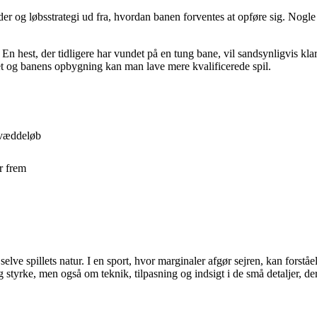
r og løbsstrategi ud fra, hvordan banen forventes at opføre sig. Nogle
 En hest, der tidligere har vundet på en tung bane, vil sandsynligvis kla
t og banens opbygning kan man lave mere kvalificerede spil.
tevæddeløb
r frem
selve spillets natur. I en sport, hvor marginaler afgør sejren, kan fors
tyrke, men også om teknik, tilpasning og indsigt i de små detaljer, der