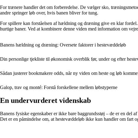
For trænere handler det om forberedelse. De vælger sko, træningsmetode
andre springer løb over, hvis banen bliver for tung.
For spillere kan forståelsen af hældning og dræning give en klar fordel.
hurtige baner. Ved at kombinere denne viden med information om vejre
Banens hældning og dræning: Oversete faktorer i hestevæddeløb
Din personlige tjekliste til økonomisk overblik før, under og efter hes
Sådan justerer bookmakere odds, når ny viden om heste og løb komme
Galop, trav og monté: Forstå forskellene mellem løbstyperne
En undervurderet videnskab
Banens fysiske egenskaber er ikke bare baggrundsstøj – de er en del af 
Det er en påmindelse om, at hestevæddeløb ikke kun handler om fart og s