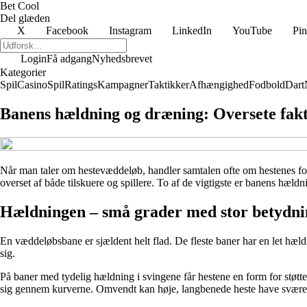
Bet Cool
Del glæden
X
Facebook
Instagram
LinkedIn
YouTube
Pin
Login
Få adgang
Nyhedsbrevet
Kategorier
Spil
Casino
Spil
Ratings
Kampagner
Taktikker
Afhængighed
Fodbold
Dart
Banens hældning og dræning: Oversete fakt
Når man taler om hestevæddeløb, handler samtalen ofte om hestenes form
overset af både tilskuere og spillere. To af de vigtigste er banens hæl
Hældningen – små grader med stor betydni
En væddeløbsbane er sjældent helt flad. De fleste baner har en let hæl
sig.
På baner med tydelig hældning i svingene får hestene en form for støtte
sig gennem kurverne. Omvendt kan høje, langbenede heste have sværere 