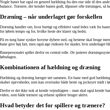
Nogle baner har også en generel hældning fra den ene side til den anden
balance. Trænere, der kender banen godt, tilpasser ofte træningen, så he
Dræning – når underlaget gør forskellen
Dræning handler om, hvor hurtigt og effektivt vand ledes væk fra banen
for løbets tempo og for, hvilke heste der klarer sig bedst.
På en tung bane synker hovene dybere ned, og hestene skal bruge mere en
bane give høj fart, men også øge risikoen for skader, hvis underlaget bli
Banepersonalet spiller derfor en central rolle. De justerer dræningssy
løbsdagen.
Kombinationen af hældning og dræning
Hældning og dræning hænger tæt sammen. En bane med god hældning led
skaber ujævnheder, som kan overraske både heste og jockeyer midt i lø
Derfor er det ikke nok at kende vejrudsigten – man skal også kende bane
viden, som både trænere og erfarne spillere bruger aktivt.
Hvad betyder det for spillere og trænere?