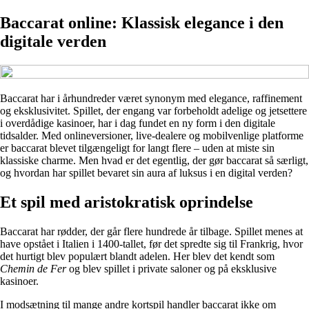
Baccarat online: Klassisk elegance i den
digitale verden
Baccarat har i århundreder været synonym med elegance, raffinement
og eksklusivitet. Spillet, der engang var forbeholdt adelige og jetsettere
i overdådige kasinoer, har i dag fundet en ny form i den digitale
tidsalder. Med onlineversioner, live-dealere og mobilvenlige platforme
er baccarat blevet tilgængeligt for langt flere – uden at miste sin
klassiske charme. Men hvad er det egentlig, der gør baccarat så særligt,
og hvordan har spillet bevaret sin aura af luksus i en digital verden?
Et spil med aristokratisk oprindelse
Baccarat har rødder, der går flere hundrede år tilbage. Spillet menes at
have opstået i Italien i 1400-tallet, før det spredte sig til Frankrig, hvor
det hurtigt blev populært blandt adelen. Her blev det kendt som
Chemin de Fer
og blev spillet i private saloner og på eksklusive
kasinoer.
I modsætning til mange andre kortspil handler baccarat ikke om